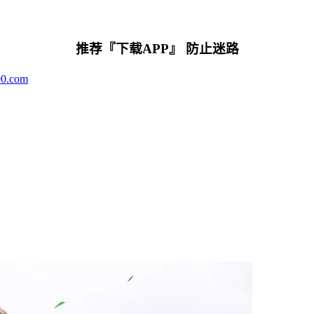
推荐『下载APP』 防止迷路
00.com