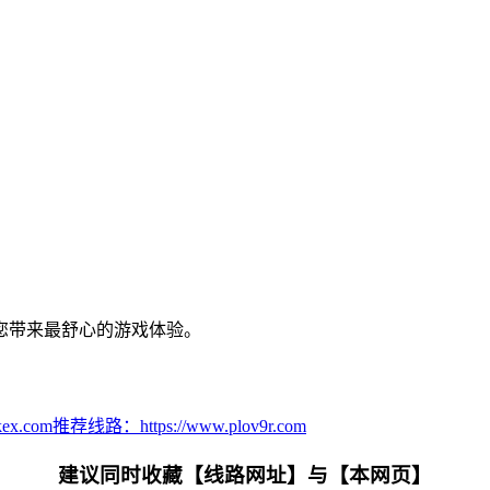
您带来最舒心的游戏体验。
kex.com
推荐线路：
https://www.plov9r.com
建议同时收藏【线路网址】与【本网页】