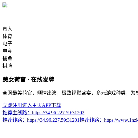
真人
体育
电子
电竞
捕鱼
棋牌
美女荷官 · 在线发牌
全网最美荷官，倾情出演，极致视觉盛宴，多元游戏种类，为
立即注册
进入主页
APP下载
推荐主线路：
https://34.96.227.59:31202
推荐线路：
https://34.96.227.59:31201
推荐线路：
https://www.1nz