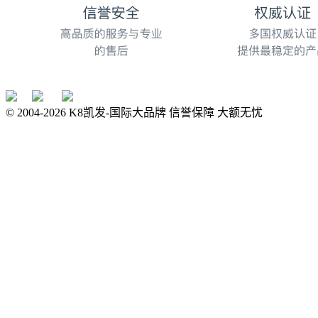
© 2004-
2026
K8凯发-国际大品牌 信誉保障 大额无忧