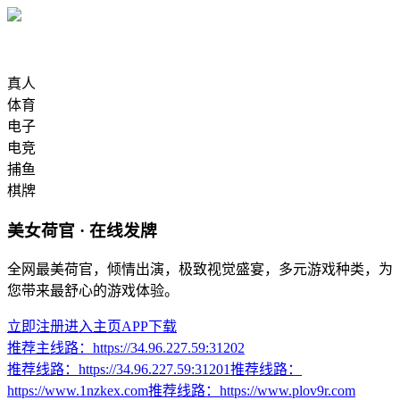
真人
体育
电子
电竞
捕鱼
棋牌
美女荷官 · 在线发牌
全网最美荷官，倾情出演，极致视觉盛宴，多元游戏种类，为
您带来最舒心的游戏体验。
立即注册
进入主页
APP下载
推荐主线路：
https://34.96.227.59:31202
推荐线路：
https://34.96.227.59:31201
推荐线路：
https://www.1nzkex.com
推荐线路：
https://www.plov9r.com